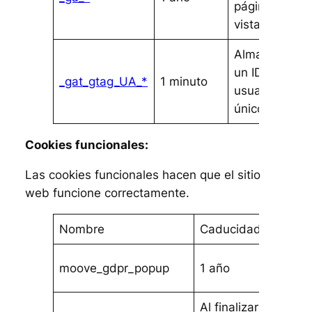
páginas
vistas
Almacenar
un ID de
_gat_gtag_UA_*
1 minuto
usuario
único
Cookies funcionales:
Las cookies funcionales hacen que el sitio
web funcione correctamente.
Nombre
Caducidad
Funci
Prueb
moove_gdpr_popup
1 año
conse
Al finalizar