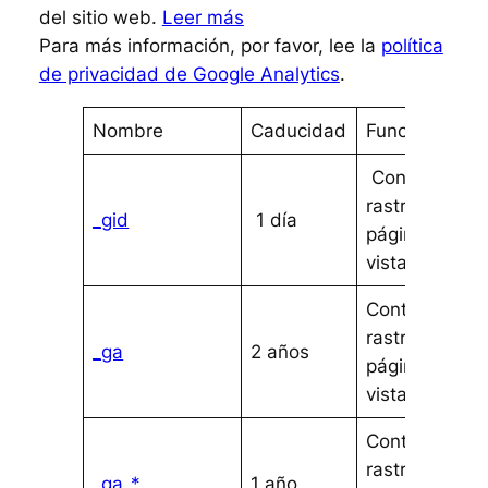
del sitio web.
Leer más
Para más información, por favor, lee la
política
de privacidad de Google Analytics
.
Nombre
Caducidad
Función
Contar y
rastrear
_gid
1 día
páginas
vistas
Contar y
rastrear
_ga
2 años
páginas
vistas
Contar y
rastrear
_ga_*
1 año